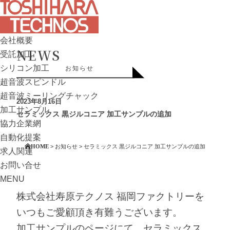
会社概要
NEWS
受託加工
シリコン加工
お知らせ
超音波スピンドル
超音波ミーリングチャック
2023年8月16日
加工サンプル
セラミックス 黒ジルコニア 加工サンプルの追加
協力企業網
自動化提案
HOME
>
お知らせ
>
セラミックス 黒ジルコニア 加工サンプルの追加
求人関連
お問い合せ
MENU
株式会社寿原テクノス 福岡ファクトリーを
いつもご愛顧頂き有難うございます。
加工サンプルのページにて、セラミックス